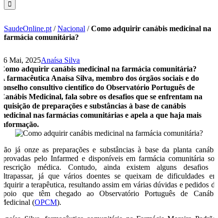
SaudeOnline.pt
/
Nacional
/
Como adquirir canábis medicinal na
farmácia comunitária?
26 Mai, 2025
Anaísa Silva
Como adquirir canábis medicinal na farmácia comunitária?
A farmacêutica Anaísa Silva, membro dos órgãos sociais e do
conselho consultivo científico do Observatório Português de
Canábis Medicinal, fala sobre os desafios que se enfrentam na
aquisição de preparações e substâncias à base de canábis
medicinal nas farmácias comunitárias e apela a que haja mais
informação.
São já onze as preparações e substâncias à base da planta canábi
aprovadas pelo Infarmed e disponíveis em farmácia comunitária so
prescrição médica. Contudo, ainda existem alguns desafios 
ultrapassar, já que vários doentes se queixam de dificuldades e
adquirir a terapêutica, resultando assim em várias dúvidas e pedidos d
apoio que têm chegado ao Observatório Português de Canábi
Medicinal (
OPCM
).