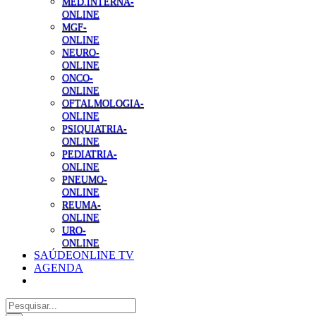
MED.INTERNA-
ONLINE
MGF-
ONLINE
NEURO-
ONLINE
ONCO-
ONLINE
OFTALMOLOGIA-
ONLINE
PSIQUIATRIA-
ONLINE
PEDIATRIA-
ONLINE
PNEUMO-
ONLINE
REUMA-
ONLINE
URO-
ONLINE
SAÚDEONLINE TV
AGENDA
Pesquisar