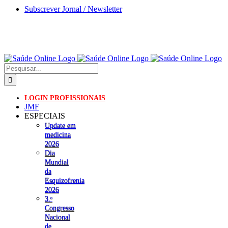
Skip
Subscrever Jornal / Newsletter
to
content
Pesquisar
LOGIN PROFISSIONAIS
JMF
ESPECIAIS
Update em
medicina
2026
Dia
Mundial
da
Esquizofrenia
2026
3.ᵒ
Congresso
Nacional
de