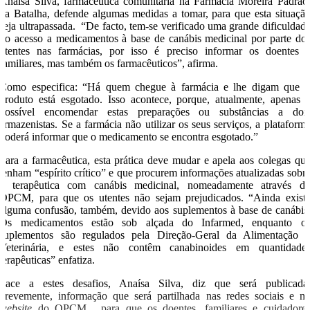
Anaísa Silva, farmacêutica comunitária na Farmácia Moreira Padrão
na Batalha, defende algumas medidas a tomar, para que esta situaçã
seja ultrapassada. “De facto, tem-se verificado uma grande dificuldad
no acesso a medicamentos à base de canábis medicinal por parte do
utentes nas farmácias, por isso é preciso informar os doentes 
familiares, mas também os farmacêuticos”, afirma.
Como especifica: “Há quem chegue à farmácia e lhe digam que 
produto está esgotado. Isso acontece, porque, atualmente, apenas 
possível encomendar estas preparações ou substâncias a doi
armazenistas. Se a farmácia não utilizar os seus serviços, a plataform
poderá informar que o medicamento se encontra esgotado.”
Para a farmacêutica, esta prática deve mudar e apela aos colegas qu
tenham “espírito crítico” e que procurem informações atualizadas sobr
a terapêutica com canábis medicinal, nomeadamente através d
OPCM, para que os utentes não sejam prejudicados. “Ainda exist
alguma confusão, também, devido aos suplementos à base de canábis
Os medicamentos estão sob alçada do Infarmed, enquanto o
suplementos são regulados pela Direção-Geral da Alimentação 
Veterinária, e estes não contêm canabinoides em quantidade
terapêuticas” enfatiza.
Face a estes desafios, Anaísa Silva, diz que será publicada
brevemente, informação que será partilhada nas redes sociais e n
website
do OPCM, para que os doentes, familiares e cuidadore