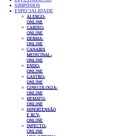
SIMPÓSIOS
ESPECIALIDADE
ALERGO-
ONLINE
CARDIO-
ONLINE
DERMA-
ONLINE
CANABIS
MEDICINAL-
ONLINE
ENDO-
ONLINE
GASTRO-
ONLINE
GINECOLOGIA-
ONLINE
HEMATO-
ONLINE
HIPERTENSÃO
E RCV-
ONLINE
INFECTO-
ONLINE