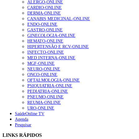
ALERGO-ONLINE
Enfermagem Forense. “Da urgência ao tribunal, cada
CARDIO-ONLINE
gesto conta e cada profissional faz a diferença”
DERMA-ONLINE
202 visualizações
CANABIS MEDICINAL-ONLINE
ENDO-ONLINE
GASTRO-ONLINE
GINECOLOGIA-ONLINE
Alguns milhares de utentes podem ficar sem médico de
HEMATO-ONLINE
família com nova regras do registo, alerta associação
HIPERTENSÃO E RCV-ONLINE
155 visualizações
INFECTO-ONLINE
MED.INTERNA-ONLINE
MGF-ONLINE
NEURO-ONLINE
ONCO-ONLINE
1.º Episódio do Podcast “Frequência Cardio – Sintoniza
OFTALMOLOGIA-ONLINE
te na Insuficiência Cardíaca” da Bayer
PSIQUIATRIA-ONLINE
99 visualizações
PEDIATRIA-ONLINE
PNEUMO-ONLINE
REUMA-ONLINE
URO-ONLINE
“Os programas de rastreio do cancro do pulmão são
SaúdeOnline TV
custo-efetivos e representam um investimento
Agenda
sustentável para os sistemas de saúde”
Pesquisar
88 visualizações
LINKS RÁPIDOS