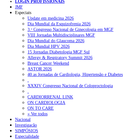
LOGIN PROFISSIONAIS
Investigação na área da Canábis Medicinal: Situação atual 
Pesquisar
JMF
desafio
Especiais
Update em medicina 2026
Dia Mundial da Esquizofrenia 2026
NOTÍCIAS RECENTES
3.ᵒ Congresso Nacional de Ginecologia em MGF
VIII Jornadas Multidisciplinares MGF
Quase 11.900 jovens recorreram aos cheques psicólogo e
Dia Mundial do Glaucoma 2026
nutricionista no primeiro mês
7 de Agosto, 2026
Dia Mundial HPV 2026
15 Jornadas Diabetologia MGF Sul
ULS de Coimbra estreia cirurgia endoscópica do ouvido com
Allergy & Respiratory Summit 2026
apoio robótico em Portugal
7 de Agosto, 2026
Breast Cancer Weekend
ASTOR 2026
Enfermeiros exigem esclarecimentos sobre eventual gestão
40.as Jornadas de Cardiologia, Hipertensão e Diabetes
privada da ULS do Algarve
7 de Agosto, 2026
.
XXXIV Congresso Nacional de Coloproctologia
Ordem dos Médicos alerta para riscos no novo sistema de acesso
.
a consultas e cirurgias
7 de Agosto, 2026
CARDIORRENAL LINK
ON CARDIOLOGIA
ON TO CARE
Portugal está a formar os médicos de que precisa?
6 de Agosto,
» Ver todos
2026
Nacional
Investigação
SIMPÓSIOS
NOTÍCIAS MAIS LIDAS
Especialidade