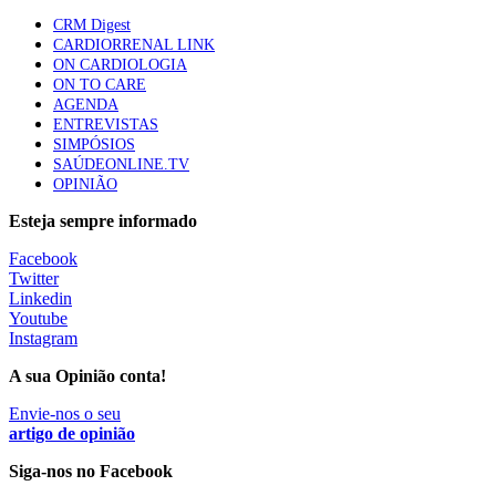
Quase quatro em cada dez doentes com enfarte
CRM Digest
apresentavam níveis elevados de Lp(a), revela estudo
CARDIORRENAL LINK
86 visualizações
ON CARDIOLOGIA
ON TO CARE
AGENDA
ENTREVISTAS
Trodelvy aprovado para primeira linha no cancro da
SIMPÓSIOS
mama triplo negativo metastático em doentes não
SAÚDEONLINE.TV
elegíveis para inibidores PD-(L)1
OPINIÃO
61 visualizações
Esteja sempre informado
MAIS NOTÍCIAS
Facebook
Twitter
Linkedin
Youtube
Quase 11.900 jovens recorreram aos cheques psicólogo e
Instagram
nutricionista no primeiro mês
7 Ago, 2026
A sua Opinião conta!
|
0 Comments
Envie-nos o seu
artigo de opinião
ULS de Coimbra estreia cirurgia endoscópica do ouvido com
apoio robótico em Portugal
Siga-nos no Facebook