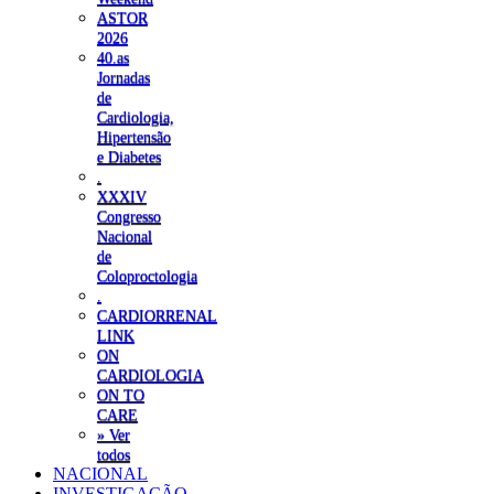
ASTOR
2026
40.as
Jornadas
de
Cardiologia,
Hipertensão
e Diabetes
.
XXXIV
Congresso
Nacional
de
Coloproctologia
.
CARDIORRENAL
LINK
ON
CARDIOLOGIA
ON TO
CARE
» Ver
todos
NACIONAL
INVESTIGAÇÃO