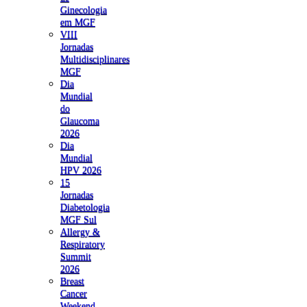
Ginecologia
em MGF
VIII
Jornadas
Multidisciplinares
MGF
Dia
Mundial
do
Glaucoma
2026
Dia
Mundial
HPV 2026
15
Jornadas
Diabetologia
MGF Sul
Allergy &
Respiratory
Summit
2026
Breast
Cancer
Weekend