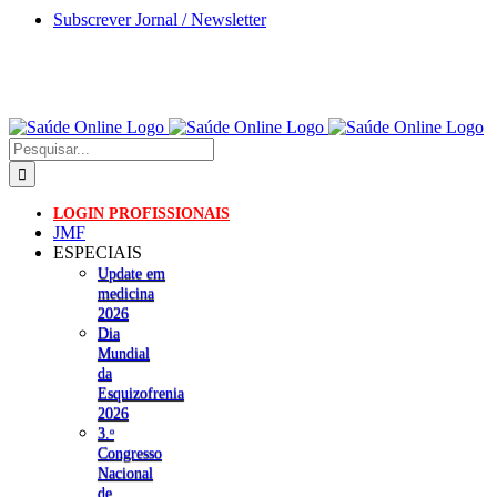
Skip
Subscrever Jornal / Newsletter
to
content
Pesquisar
LOGIN PROFISSIONAIS
JMF
ESPECIAIS
Update em
medicina
2026
Dia
Mundial
da
Esquizofrenia
2026
3.ᵒ
Congresso
Nacional
de