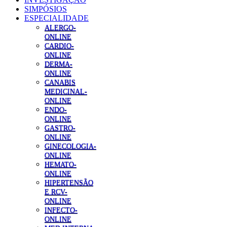
SIMPÓSIOS
ESPECIALIDADE
ALERGO-
ONLINE
CARDIO-
ONLINE
DERMA-
ONLINE
CANABIS
MEDICINAL-
ONLINE
ENDO-
ONLINE
GASTRO-
ONLINE
GINECOLOGIA-
ONLINE
HEMATO-
ONLINE
HIPERTENSÃO
E RCV-
ONLINE
INFECTO-
ONLINE