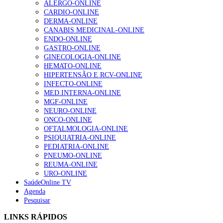
ALERGO-ONLINE
155 visualizações
[/et_pb_text][/et_pb_column][/et_pb_row][/et_pb_section]
CARDIO-ONLINE
DERMA-ONLINE
CANABIS MEDICINAL-ONLINE
ENDO-ONLINE
1.º Episódio do Podcast “Frequência Cardio – Sintoniza
GASTRO-ONLINE
te na Insuficiência Cardíaca” da Bayer
GINECOLOGIA-ONLINE
99 visualizações
HEMATO-ONLINE
HIPERTENSÃO E RCV-ONLINE
INFECTO-ONLINE
MED.INTERNA-ONLINE
“Os programas de rastreio do cancro do pulmão são
MGF-ONLINE
custo-efetivos e representam um investimento
NEURO-ONLINE
sustentável para os sistemas de saúde”
ONCO-ONLINE
88 visualizações
OFTALMOLOGIA-ONLINE
PSIQUIATRIA-ONLINE
PEDIATRIA-ONLINE
Quase quatro em cada dez doentes com enfarte
PNEUMO-ONLINE
apresentavam níveis elevados de Lp(a), revela estudo
REUMA-ONLINE
86 visualizações
URO-ONLINE
SaúdeOnline TV
Agenda
Pesquisar
Trodelvy aprovado para primeira linha no cancro da
LINKS RÁPIDOS
mama triplo negativo metastático em doentes não