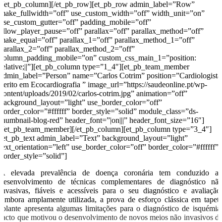
[/et_pb_column][/et_pb_row][et_pb_row admin_label=”Row”
make_fullwidth=”off” use_custom_width=”off” width_unit=”on”
use_custom_gutter=”off” padding_mobile=”off”
allow_player_pause=”off” parallax=”off” parallax_method=”off”
make_equal=”off” parallax_1=”off” parallax_method_1=”off”
parallax_2=”off” parallax_method_2=”off”
column_padding_mobile=”on” custom_css_main_1=”position:
relative;||”][et_pb_column type=”1_4″][et_pb_team_member
admin_label=”Person” name=”Carlos Cotrim” position=”Cardiologista
perito em Ecocardiografia ” image_url=”https://saudeonline.pt/wp-
content/uploads/2019/02/carlos-cotrim.jpg” animation=”off”
background_layout=”light” use_border_color=”off”
border_color=”#ffffff” border_style=”solid” module_class=”ds-
thumbnail-blog-red” header_font=”|on|||” header_font_size=”16″]
[/et_pb_team_member][/et_pb_column][et_pb_column type=”3_4″]
[et_pb_text admin_label=”Text” background_layout=”light”
text_orientation=”left” use_border_color=”off” border_color=”#ffffff”
border_style=”solid”]
A elevada prevalência de doença coronária tem conduzido a
desenvolvimento de técnicas complementares de diagnóstico nã
invasivas, fiáveis e acessíveis para o seu diagnóstico e avaliação
Embora amplamente utilizada, a prova de esforço clássica em tapet
rolante apresenta algumas limitações para o diagnóstico de isquémia
facto que motivou o desenvolvimento de novos meios não invasivos d