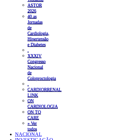
ASTOR
2026
40.as
Jornadas
de
Cardiologia,
Hipertensão
e Diabetes
.
XXXIV
Congresso
Nacional
de
Coloproctologia
.
CARDIORRENAL
LINK
ON
CARDIOLOGIA
ON TO
CARE
» Ver
todos
NACIONAL
INVESTIGAÇÃO