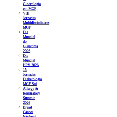
Ginecologia
em MGF
VIII
Jornadas
Multidisciplinares
MGF
Dia
Mundial
do
Glaucoma
2026
Dia
Mundial
HPV 2026
15
Jornadas
Diabetologia
MGF Sul
Allergy &
Respiratory
Summit
2026
Breast
Cancer
Weekend