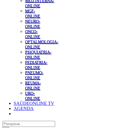
MED.INTERNA-
ONLINE
MGF-
ONLINE
NEURO-
ONLINE
ONCO-
ONLINE
OFTALMOLOGIA-
ONLINE
PSIQUIATRIA-
ONLINE
PEDIATRIA-
ONLINE
PNEUMO-
ONLINE
REUMA-
ONLINE
URO-
ONLINE
SAÚDEONLINE TV
AGENDA
Pesquisar