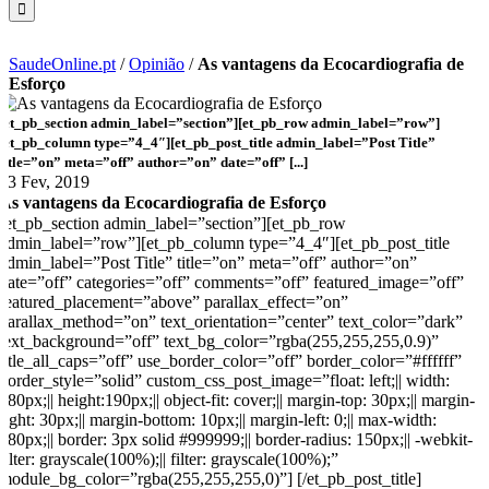
SaudeOnline.pt
/
Opinião
/
As vantagens da Ecocardiografia de
Esforço
[et_pb_section admin_label=”section”][et_pb_row admin_label=”row”]
[et_pb_column type=”4_4″][et_pb_post_title admin_label=”Post Title”
title=”on” meta=”off” author=”on” date=”off” [...]
13 Fev, 2019
As vantagens da Ecocardiografia de Esforço
[et_pb_section admin_label=”section”][et_pb_row
admin_label=”row”][et_pb_column type=”4_4″][et_pb_post_title
admin_label=”Post Title” title=”on” meta=”off” author=”on”
date=”off” categories=”off” comments=”off” featured_image=”off”
featured_placement=”above” parallax_effect=”on”
parallax_method=”on” text_orientation=”center” text_color=”dark”
text_background=”off” text_bg_color=”rgba(255,255,255,0.9)”
title_all_caps=”off” use_border_color=”off” border_color=”#ffffff”
border_style=”solid” custom_css_post_image=”float: left;|| width:
180px;|| height:190px;|| object-fit: cover;|| margin-top: 30px;|| margin-
right: 30px;|| margin-bottom: 10px;|| margin-left: 0;|| max-width:
180px;|| border: 3px solid #999999;|| border-radius: 150px;|| -webkit-
filter: grayscale(100%);|| filter: grayscale(100%);”
module_bg_color=”rgba(255,255,255,0)”] [/et_pb_post_title]